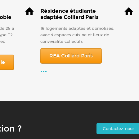
Résidence étudiante
oble
adaptée Colliard Paris
de 25 à
16 logements adaptés et domotisés,
ype T2
avec 4 espaces cuisine et lieux de
vec
convivialité collectifs
REA Colliard Paris
le
...
ion ?
Contactez-nous