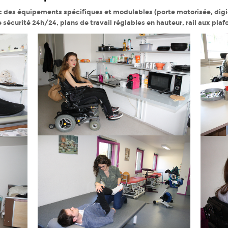
des équipements spécifiques et modulables (porte motorisée, digi
écurité 24h/24, plans de travail réglables en hauteur, rail aux plaf