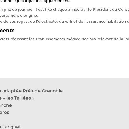
 matériel spécifique des appartements
’un prix de journée. Il est fixé chaque année par le Président du Con
partement d’origine.
e de ses repas, de l’électricité, du wifi et de l’assurance habitation
ments
écrets régissant les Etablissements médico-sociaux relevant de la lo
re adaptée Prélude Grenoble
« les Taillées »
lanche
ères
 Lariguet