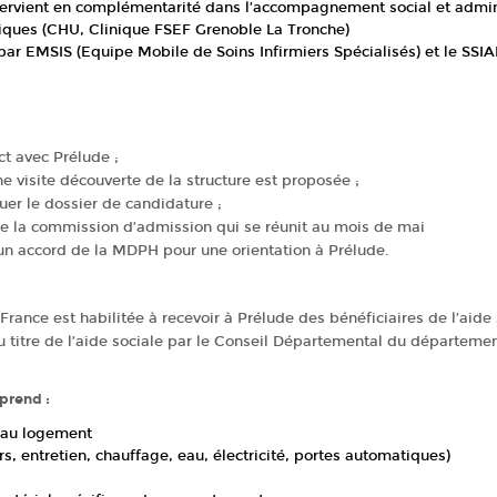
tervient en complémentarité dans l’accompagnement social et admini
niques (CHU,
Clinique FSEF Grenoble La Tronche
)
 par EMSIS (Equipe Mobile de Soins Infirmiers Spécialisés) et le SSIA
ct avec Prélude ;
 visite découverte de la structure est proposée ;
uer le dossier de candidature ;
de la commission d’admission qui se réunit au mois de mai
 un accord de la MDPH pour une orientation à Prélude.
rance est habilitée à recevoir à Prélude des bénéficiaires de l’aide
titre de l’aide sociale par le Conseil Départemental du département
prend :
s au logement
 entretien, chauffage, eau, électricité, portes automatiques)