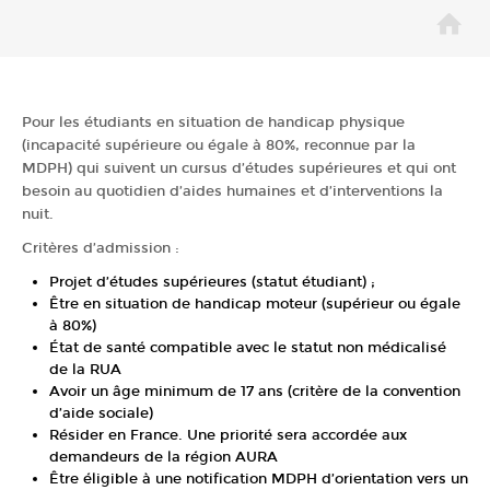
Offres d’emploi (FSEF)
POUR QUI ?
Pour les étudiants en situation de handicap physique
(incapacité supérieure ou égale à 80%, reconnue par la
OÙ ?
MDPH) qui suivent un cursus d’études supérieures et qui ont
besoin au quotidien d’aides humaines et d’interventions la
nuit.
Paris 5e
Critères d’admission :
Projet d’études supérieures (statut étudiant) ;
Nanterre
Être en situation de handicap moteur (supérieur ou égale
à 80%)
Saint Martin d’Hères
État de santé compatible avec le statut non médicalisé
de la RUA
Avoir un âge minimum de 17 ans (critère de la convention
d’aide sociale)
Résider en France. Une priorité sera accordée aux
demandeurs de la région AURA
Être éligible à une notification MDPH d’orientation vers un